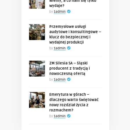
wiemy, a co nam się tylko
wydaje?
by
1admin
Przemysłowe usługi
audytowe i konsultingowe –
klucz do bezpiecznej i
wydajnej produkcji
by
1admin
ZM Silesia SA – śląski
producent z tradycją i
nowoczesną ofertą
by
1admin
Emerytura w górach –
dlaczego warto świętować
nowy rozdział życia z
rozmachem?
by
1admin