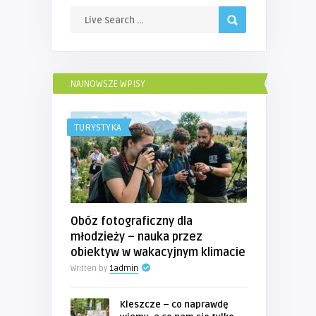
NAJNOWSZE WPISY
TURYSTYKA
Obóz fotograficzny dla
młodzieży – nauka przez
obiektyw w wakacyjnym klimacie
Written by
1admin
Kleszcze – co naprawdę