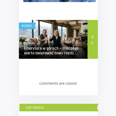
BIZNES
BIZNES
1admin
1admin
Emerytura w górach – dlaczego
Profesjona
warto świętować nowy rozdz ...
Ubezpieczen
...
Comments are closed.
LIVE SEARCH