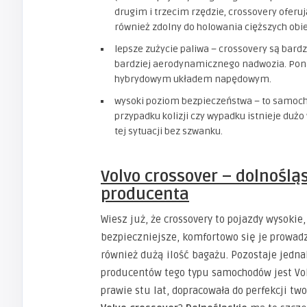
drugim i trzecim rzędzie, crossovery ofer
również zdolny do holowania cięższych ob
lepsze zużycie paliwa – crossovery są bardzi
bardziej aerodynamicznego nadwozia. Pona
hybrydowym układem napędowym.
wysoki poziom bezpieczeństwa – to samocho
przypadku kolizji czy wypadku istnieje du
tej sytuacji bez szwanku.
Volvo crossover
–
dolnoślą
producenta
Wiesz już, że crossovery to pojazdy wysokie
bezpieczniejsze, komfortowo się je prowadz
również dużą ilość bagażu. Pozostaje jedna
producentów tego typu samochodów jest Vol
prawie stu lat, dopracowała do perfekcji t