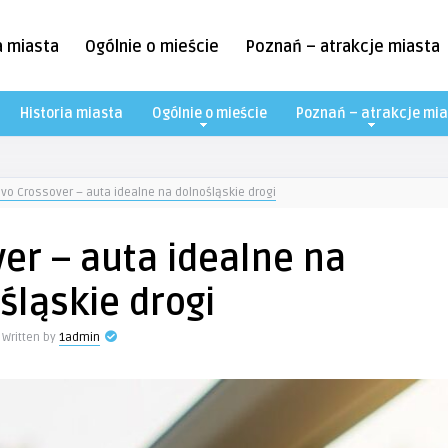
a miasta
Ogólnie o mieście
Poznań – atrakcje miasta
Historia miasta
Ogólnie o mieście
Poznań – atrakcje mia
lvo Crossover – auta idealne na dolnośląskie drogi
er – auta idealne na
śląskie drogi
Written by
1admin