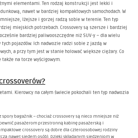
nymi elementami. Ten rodzaj konstrukcji jest lekki i
ładunkową, nawet w bardziej kompaktowych samochodach. W
niejsze, lżejsze i gorzej radzą sobie w terenie. Ten typ
ziej miejskich potrzebach. Crossovery są szersze i bardziej
ocześnie bardziej paliwooszczędne niż SUV-y – dla wielu
 tych pojazdów. Ich nadwozie radzi sobie z jazdą w
wych, a przy tym jest w stanie holować większe ciężary. Co
e także na torze wyścigowym.
 crossoverów?
etami. Kierowcy na całym świecie pokochali ten typ nadwozia
z spory bagażnik – chociaż crossovery są nieco mniejsze niż
zapewnić pasażerom przestronną kabinę pasażerską i
ompaktowe crossovery są dobre dla czteroosobowej rodziny
zczą nawet siedem osób). Dzięki składanym siedzeniom w