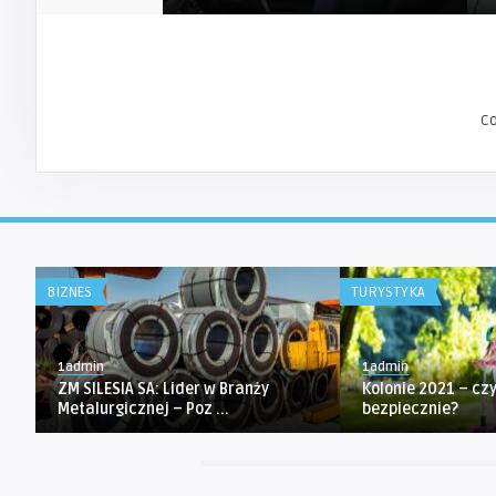
C
BIZNES
TURYSTYKA
1admin
1admin
ZM SILESIA SA: Lider w Branży
Kolonie 2021 – czy
Metalurgicznej – Poz ...
bezpiecznie?