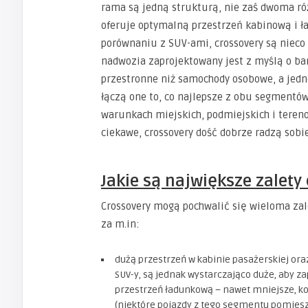
rama są jedną strukturą, nie zaś dwoma róż
oferuje optymalną przestrzeń kabinową i 
porównaniu z SUV-ami, crossovery są nieco m
nadwozia zaprojektowany jest z myślą o bard
przestronne niż samochody osobowe, a jedn
łączą one to, co najlepsze z obu segmentów
warunkach miejskich, podmiejskich i tereno
ciekawe, crossovery dość dobrze radzą sobi
Jakie są największe zalety
Crossovery mogą pochwalić się wieloma zal
za m.in:
dużą przestrzeń w kabinie pasażerskiej ora
SUV-y, są jednak wystarczająco duże, aby 
przestrzeń ładunkową – nawet mniejsze, k
(niektóre pojazdy z tego segmentu pomies