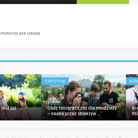
omments are closed.
TURYSTYKA
BIZN
1admin
1a
 jest już
Obóz fotograficzny dla młodzieży
Ar
– nauka przez obiektyw ...
Pr