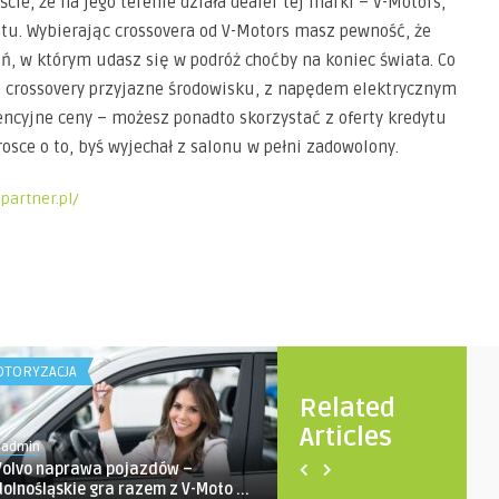
cie, że na jego terenie działa dealer tej marki – V-Motors,
tu. Wybierając crossovera od V-Motors masz pewność, że
, w którym udasz się w podróż choćby na koniec świata. Co
 crossovery przyjazne środowisku, z napędem elektrycznym
ncyjne ceny – możesz ponadto skorzystać z oferty kredytu
sce o to, byś wyjechał z salonu w pełni zadowolony.
partner.pl/
TORYZACJA
MOTORYZACJA
Related
Articles
1admin
1admin
Volvo naprawa pojazdów –
Podróż kamperem: przewo
dolnośląskie gra razem z V-Moto ...
najczęstszych błędach, kt .