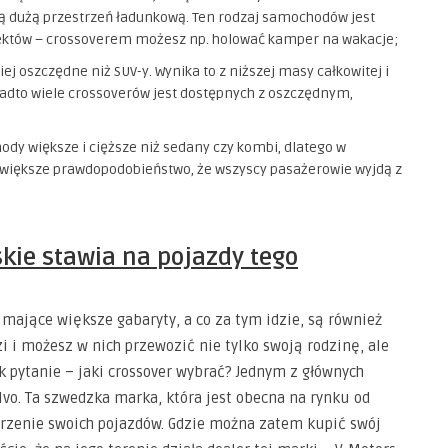
ują dużą przestrzeń ładunkową. Ten rodzaj samochodów jest
iektów – crossoverem możesz np. holować kamper na wakacje;
ej oszczędne niż SUV-y. Wynika to z niższej masy całkowitej i
dto wiele crossoverów jest dostępnych z oszczędnym,
dy większe i cięższe niż sedany czy kombi, dlatego w
żo większe prawdopodobieństwo, że wszyscy pasażerowie wyjdą z
skie
stawia na pojazdy tego
, mające większe gabaryty, a co za tym idzie, są również
i i możesz w nich przewozić nie tylko swoją rodzinę, ale
k pytanie – jaki crossover wybrać? Jednym z głównych
vo. Ta szwedzka marka, która jest obecna na rynku od
worzenie swoich pojazdów. Gdzie można zatem kupić swój