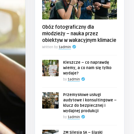
Obóz fotograficzny dla
młodzieży – nauka przez
obiektyw w wakacyjnym klimacie
Written by
1admin
Kleszcze – co naprawdę
wiemy, a co nam się tylko
wydaje?
by
1admin
Przemysłowe usługi
audytowe i konsultingowe –
klucz do bezpiecznej i
wydajnej produkcji
by
1admin
ZM Silesia SA – śląski