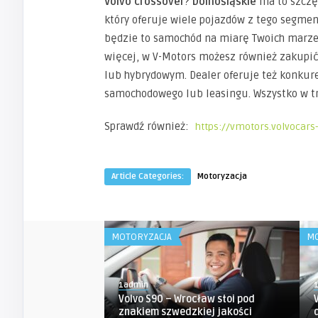
Volvo crossover
?
Dolnośląskie
ma to szczęś
który oferuje wiele pojazdów z tego segmen
będzie to samochód na miarę Twoich marzeń
więcej, w V-Motors możesz również zakupić
lub hybrydowym. Dealer oferuje też konkure
samochodowego lub leasingu. Wszystko w tro
Sprawdź również:
https://vmotors.volvocars-
Article Categories:
Motoryzacja
MOTORYZACJA
MO
1admin
Volvo S90 – Wrocław stoi pod
znakiem szwedzkiej jakości