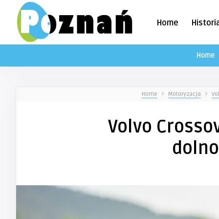
Home
Histori
Home
Home
Motoryzacja
Vo
Volvo Crossov
dolno