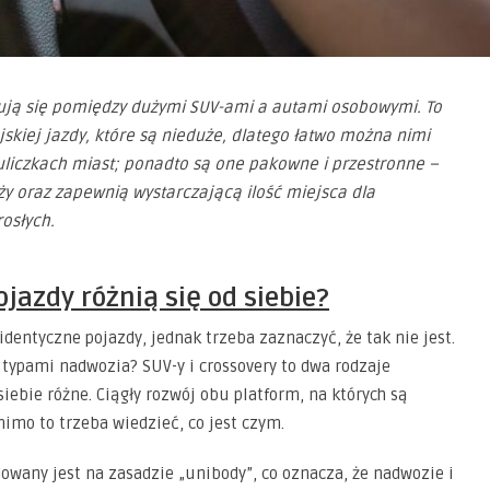
sują się pomiędzy dużymi SUV-ami a autami osobowymi. To
skiej jazdy, które są nieduże, dlatego łatwo można nimi
liczkach miast; ponadto są one pakowne i przestronne –
y oraz zapewnią wystarczającą ilość miejsca dla
rosłych.
jazdy różnią się od siebie?
identyczne pojazdy, jednak trzeba zaznaczyć, że tak nie jest.
typami nadwozia? SUV-y i crossovery to dwa rodzaje
iebie różne. Ciągły rozwój obu platform, na których są
imo to trzeba wiedzieć, co jest czym.
owany jest na zasadzie „unibody”, co oznacza, że nadwozie i