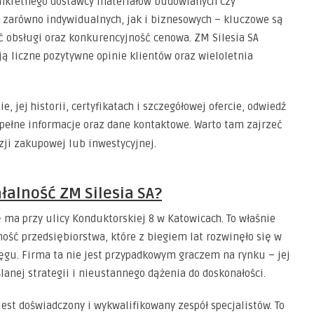
onkretnego dostawcy materiałów budowlanych czy
– zarówno indywidualnych, jak i biznesowych – kluczowe są
ć obsługi oraz konkurencyjność cenowa. ZM Silesia SA
ają liczne pozytywne opinie klientów oraz wieloletnia
ie, jej historii, certyfikatach i szczegółowej ofercie, odwiedź
 pełne informacje oraz dane kontaktowe. Warto tam zajrzeć
zji zakupowej lub inwestycyjnej.
łalność ZM Silesia SA?
ę ma przy ulicy Konduktorskiej 8 w Katowicach. To właśnie
ość przedsiębiorstwa, które z biegiem lat rozwinęło się w
ęgu. Firma ta nie jest przypadkowym graczem na rynku – jej
lanej strategii i nieustannego dążenia do doskonałości.
est doświadczony i wykwalifikowany zespół specjalistów. To