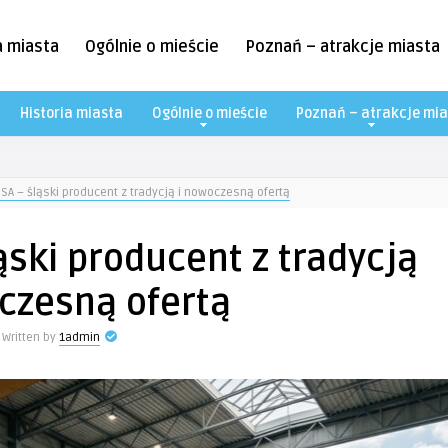
a miasta
Ogólnie o mieście
Poznań – atrakcje miasta
Historia miasta
Ogólnie o mieście
Poznań – atrakcje mia
 SA – śląski producent z tradycją i nowoczesną ofertą
ląski producent z tradycją
czesną ofertą
Written by
1admin