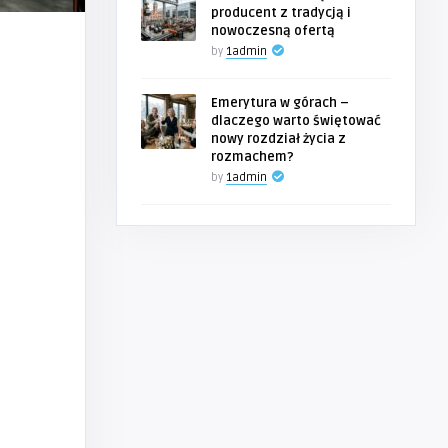
producent z tradycją i
nowoczesną ofertą
by
1admin
Emerytura w górach –
dlaczego warto świętować
nowy rozdział życia z
rozmachem?
by
1admin