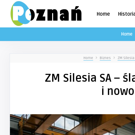
Home
Histori
Home
Home
Biznes
ZM Silesia
ZM Silesia SA – ś
i nowo