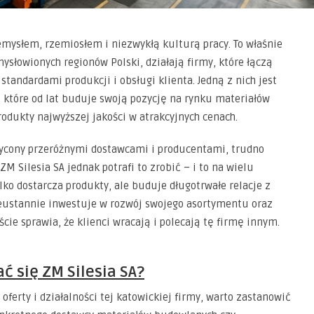
zemysłem, rzemiosłem i niezwykłą kulturą pracy. To właśnie
ysłowionych regionów Polski, działają firmy, które łączą
tandardami produkcji i obsługi klienta. Jedną z nich jest
, które od lat buduje swoją pozycję na rynku materiałów
odukty najwyższej jakości w atrakcyjnych cenach.
asycony przeróżnymi dostawcami i producentami, trudno
 Silesia SA jednak potrafi to zrobić – i to na wielu
lko dostarcza produkty, ale buduje długotrwałe relacje z
nieustannie inwestuje w rozwój swojego asortymentu oraz
ście sprawia, że klienci wracają i polecają tę firmę innym.
ć się ZM Silesia SA?
ferty i działalności tej katowickiej firmy, warto zastanowić