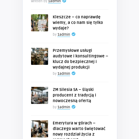
Written by
1admin
Kleszcze – co naprawdę
wiemy, a co nam się tylko
wydaje?
by
1admin
Przemysłowe usługi
audytowe i konsultingowe –
klucz do bezpiecznej i
wydajnej produkcji
by
1admin
ZM Silesia SA – śląski
producent z tradycją i
nowoczesną ofertą
by
1admin
Emerytura w górach –
dlaczego warto świętować
nowy rozdział życia z