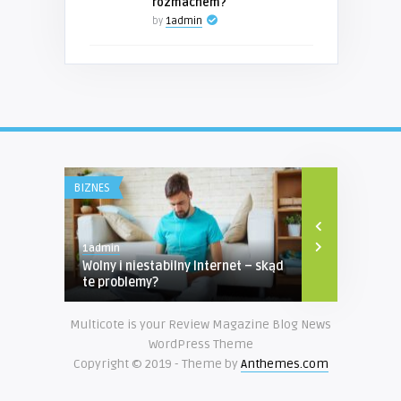
rozmachem?
by
1admin
BIZNES
TURYSTYKA
1admin
1admin
Wolny i niestabilny Internet – skąd
Obóz nad je
te problemy?
Multicote is your Review Magazine Blog News
WordPress Theme
Copyright © 2019 - Theme by
Anthemes.com