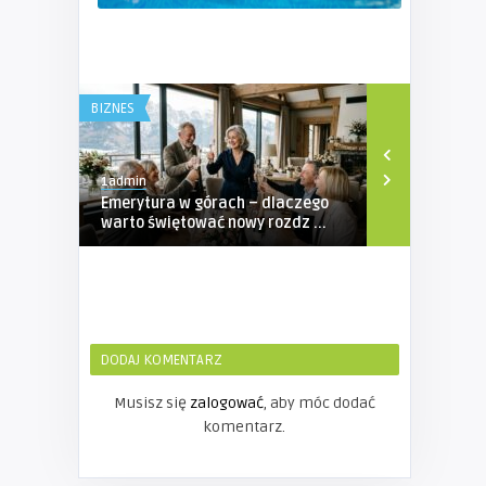
BIZNES
BIZNES
1admin
1admin
Emerytura w górach – dlaczego
Profesjona
warto świętować nowy rozdz ...
Ubezpieczen
...
DODAJ KOMENTARZ
Musisz się
zalogować
, aby móc dodać
komentarz.