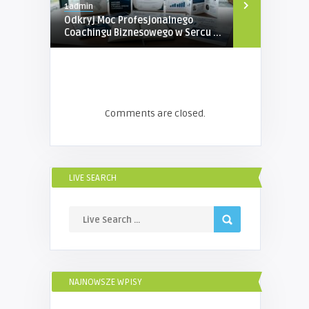
1admin
1admin
Odkryj Moc Profesjonalnego
Jak zachowa
Coachingu Biznesowego w Sercu ...
Kompleksowy
Comments are closed.
LIVE SEARCH
NAJNOWSZE WPISY