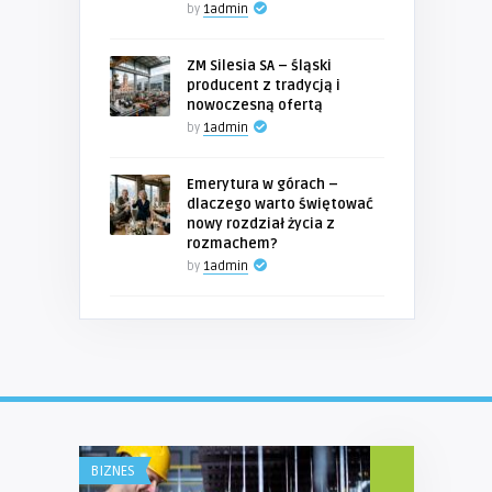
by
1admin
ZM Silesia SA – śląski
producent z tradycją i
nowoczesną ofertą
by
1admin
Emerytura w górach –
dlaczego warto świętować
nowy rozdział życia z
rozmachem?
by
1admin
BIZNES
TURYSTYKA