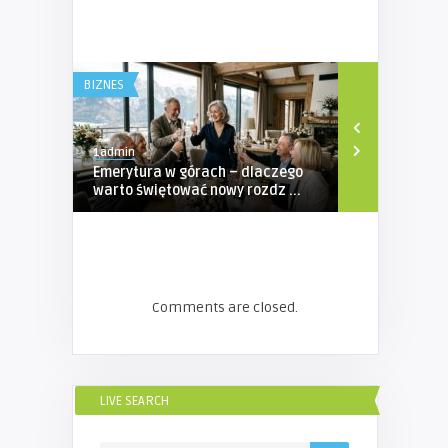
BIZNES
BIZNES
1admin
1admin
Emerytura w górach – dlaczego
Profesjona
warto świętować nowy rozdz ...
Ubezpieczen
...
Comments are closed.
LIVE SEARCH