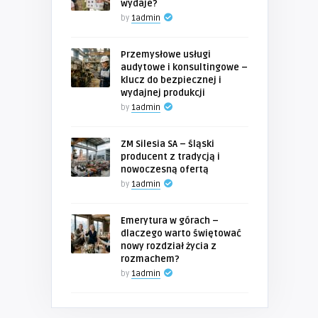
wydaje?
by
1admin
Przemysłowe usługi
audytowe i konsultingowe –
klucz do bezpiecznej i
wydajnej produkcji
by
1admin
ZM Silesia SA – śląski
producent z tradycją i
nowoczesną ofertą
by
1admin
Emerytura w górach –
dlaczego warto świętować
nowy rozdział życia z
rozmachem?
by
1admin