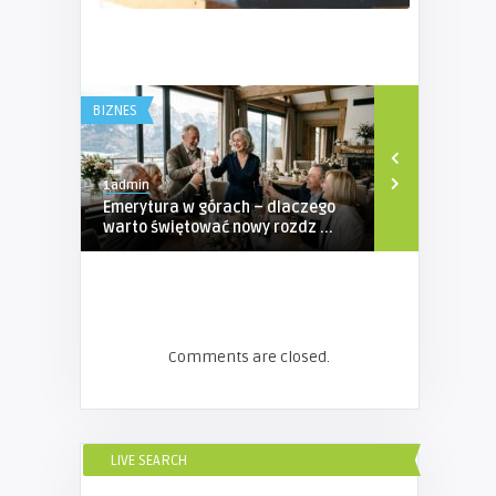
BIZNES
BIZNES
1admin
1admin
Emerytura w górach – dlaczego
Profesjona
warto świętować nowy rozdz ...
Ubezpieczen
...
Comments are closed.
LIVE SEARCH