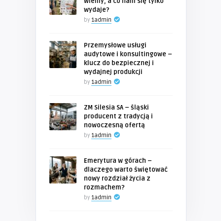
wiemy, a co nam się tylko
wydaje?
by
1admin
Przemysłowe usługi
audytowe i konsultingowe –
klucz do bezpiecznej i
wydajnej produkcji
by
1admin
ZM Silesia SA – śląski
producent z tradycją i
nowoczesną ofertą
by
1admin
Emerytura w górach –
dlaczego warto świętować
nowy rozdział życia z
rozmachem?
by
1admin